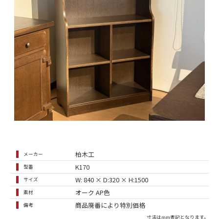
柏木工
メーカー
K170
型番
W: 840 × D:320 × H:1500
サイズ
オーク AP色
素材
商品廃番により特別価格
備考
寸法はmm表記となります。