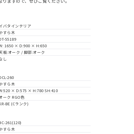
なりますので、ぜひご覧ください。
イバタインテリア
やすら木
DT-55189
W: 1650 × D:900 × H:650
天板:オーク / 脚部:オーク
なし
DCL-260
やすら木
W:520 × D:575 × H:780 SH:410
オーク RGO色
KR-BE (Cランク)
BC-261(120)
やすら木