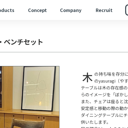
oducts
Concept
Company
Recruit
・ベンチ
セット
木
の持ち味を存分
のyasuragi
テーブルは木の存在感の
らのイメージを「ぼかし
また、チェアは座ると沈
安定感と移動の際の動か
ダイニングテーブルにチ
供いたします。