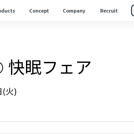
oducts
Concept
Company
Recruit
 快眠フェア
日(火)